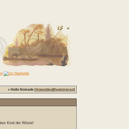
» Hallo Nomade [
Anmelden
|
Registrieren
]
chtes Kind der Wüste!