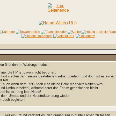
enden Gründen im Wartungsmodus:
line, die HP ist davon nicht betroffen.
, fast siebten Jahr seines Bestehens - selbst überlebt, und doch ist es ein e
t tot!
, auch wenn dem RPG noch eine kleine Ecke reserviert bleiben wird.
 und Umbauarbeiten', während derer das Forum geschlossen bleibt.
rad ist tot, lang lebe Harad!
h dem Umbau und der Neustrukturierung wieder!
 euch begleiten!
Nur ein Freund versteht es, den grauen Tag in bunte Farben zu fassen.