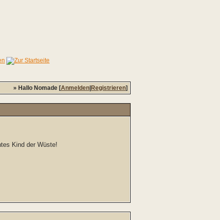
» Hallo Nomade [
Anmelden
|
Registrieren
]
chtes Kind der Wüste!